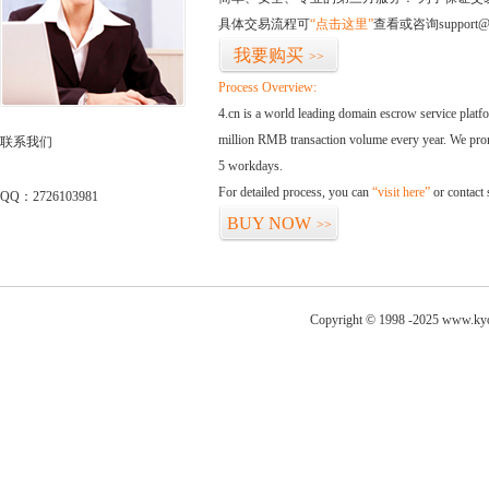
具体交易流程可
“点击这里”
查看或咨询support@
我要购买
>>
Process Overview:
4.cn is a world leading domain escrow service plat
million RMB transaction volume every year. We promi
联系我们
5 workdays.
For detailed process, you can
“visit here”
or contact
QQ：2726103981
BUY NOW
>>
Copyright © 1998 -2025 www.kyo