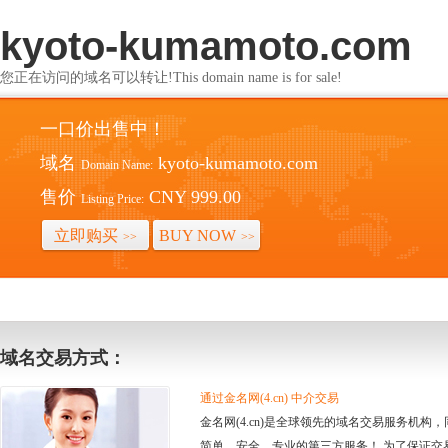
kyoto-kumamoto.com
您正在访问的域名可以转让!This domain name is for sale!
一口价出售中！
域名
kyoto-kumamoto.com
Domain Name:
售价
CNY 999.00
Listing Price:
立即购买
BUY NOW
>>
>>
域名交易方式：
通过金名网(4.cn) 中介交易
金名网(4.cn)是全球领先的域名交易服务机
简单、安全、专业的第三方服务！ 为了保证交